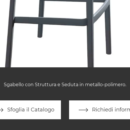
Sgabello con Struttura e Seduta in metallo-polimero.
Sfoglia il Catalogo
Richiedi infor