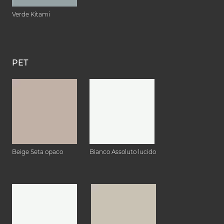
Verde Kitami
PET
Beige Seta opaco
Bianco Assoluto lucido