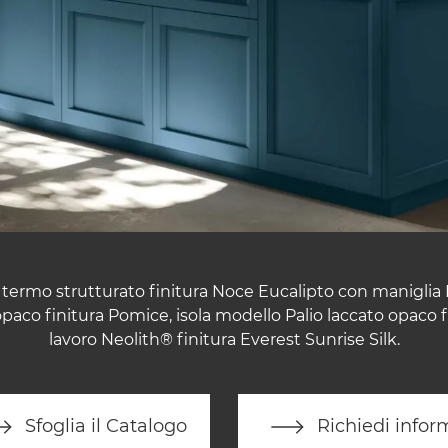
ermo strutturato finitura Noce Eucalipto con maniglia 
opaco finitura Pomice, isola modello Palio laccato opaco f
lavoro Neolith® finitura Everest Sunrise Silk.
Sfoglia il Catalogo
Richiedi infor