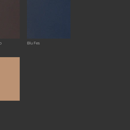
o
Blu Fes