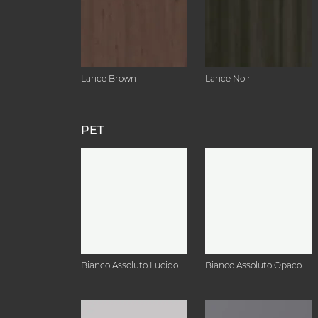
Larice Brown
Larice Noir
PET
Bianco Assoluto Lucido
Bianco Assoluto Opaco