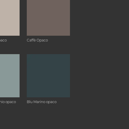
paco
Caffè Opaco
hio opaco
Blu Marino opaco