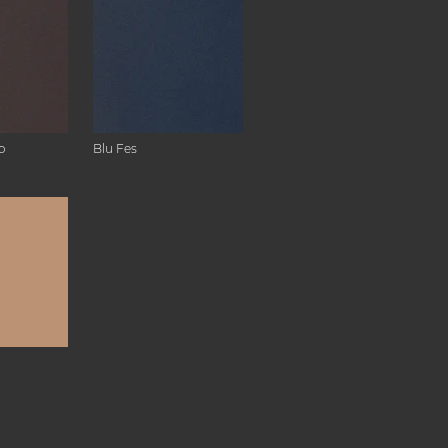
o
Blu Fes