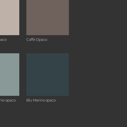
paco
Caffè Opaco
hio opaco
Blu Marino opaco