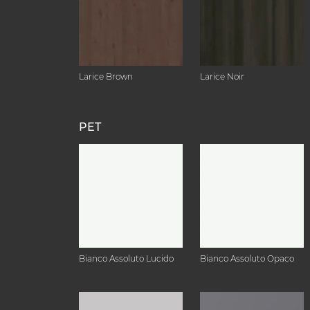
Larice Brown
Larice Noir
PET
Bianco Assoluto Lucido
Bianco Assoluto Opaco