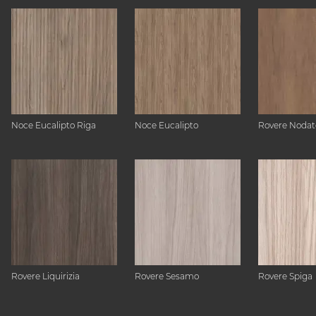
Noce Eucalipto Riga
Noce Eucalipto
Rovere Nodat
Rovere Liquirizia
Rovere Sesamo
Rovere Spiga