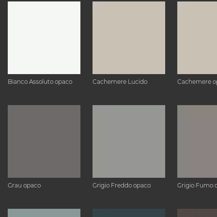
Bianco Assoluto opaco
Cachemere Lucido
Cachemere o
Grau opaco
Grigio Freddo opaco
Grigio Fumo 