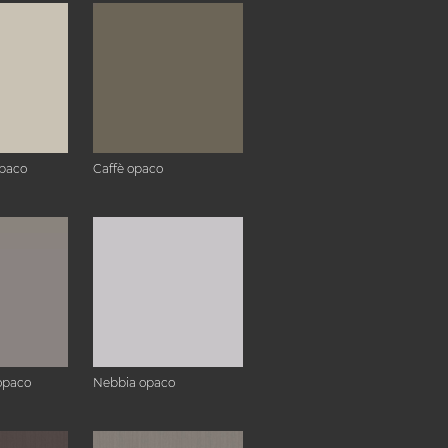
paco
Caffè opaco
opaco
Nebbia opaco