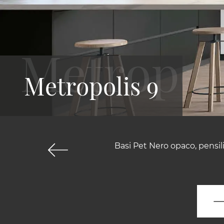
Metropolis 9
Basi Pet Nero opaco, pensil