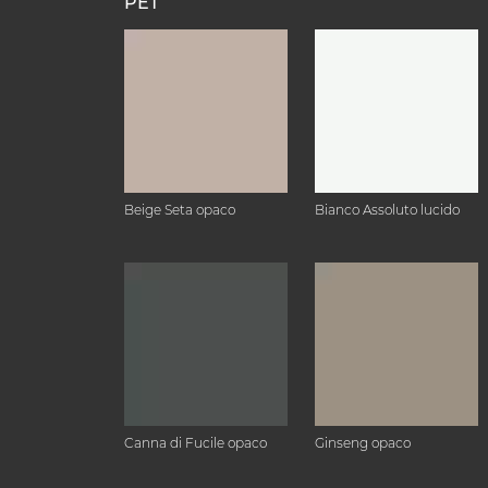
PET
Beige Seta opaco
Bianco Assoluto lucido
Canna di Fucile opaco
Ginseng opaco