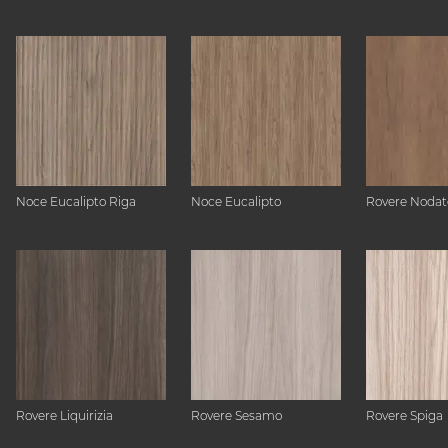
Noce Eucalipto Riga
Noce Eucalipto
Rovere Nodat
Rovere Liquirizia
Rovere Sesamo
Rovere Spiga