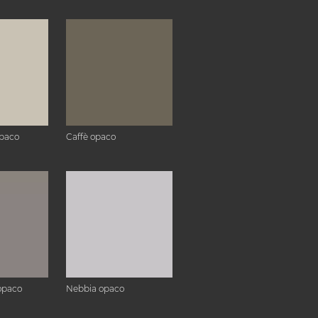
paco
Caffè opaco
opaco
Nebbia opaco