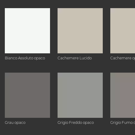
Bianco Assoluto opaco
Cachemere Lucido
Cachemere o
Grau opaco
Grigio Freddo opaco
Grigio Fumo 