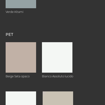
Verde Kitami
PET
Beige Seta opaco
Bianco Assoluto lucido