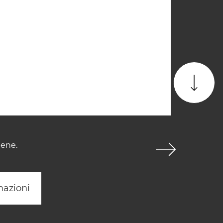
lene.
mazioni